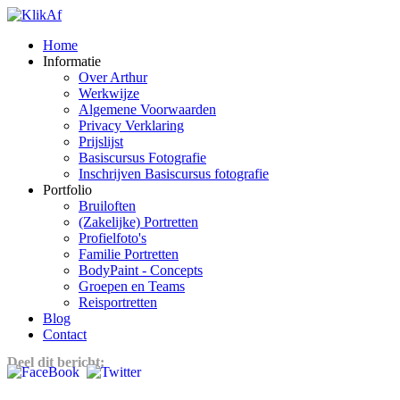
Home
Informatie
Over Arthur
Werkwijze
Algemene Voorwaarden
Privacy Verklaring
Prijslijst
Basiscursus Fotografie
Inschrijven Basiscursus fotografie
Portfolio
Bruiloften
(Zakelijke) Portretten
Profielfoto's
Familie Portretten
BodyPaint - Concepts
Groepen en Teams
Reisportretten
Blog
Contact
Deel dit bericht: