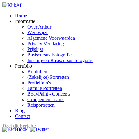
Home
Informatie
Over Arthur
Werkwijze
Algemene Voorwaarden
Privacy Verklaring
Prijslijst
Basiscursus Fotografie
Inschrijven Basiscursus fotografie
Portfolio
Bruiloften
(Zakelijke) Portretten
Profielfoto's
Familie Portretten
BodyPaint - Concepts
Groepen en Teams
Reisportretten
Blog
Contact
Deel dit bericht: